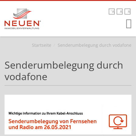
+
-
A
A
A

Direkt zum Inhalt
Startseite
Senderumbelegung durch vodafone
Senderumbelegung durch
vodafone