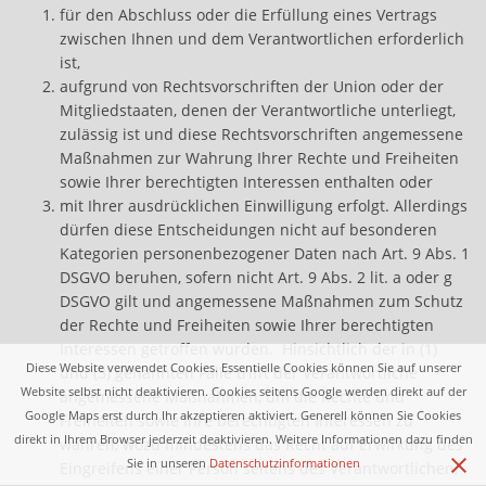
für den Abschluss oder die Erfüllung eines Vertrags
zwischen Ihnen und dem Verantwortlichen erforderlich
ist,
aufgrund von Rechtsvorschriften der Union oder der
Mitgliedstaaten, denen der Verantwortliche unterliegt,
zulässig ist und diese Rechtsvorschriften angemessene
Maßnahmen zur Wahrung Ihrer Rechte und Freiheiten
sowie Ihrer berechtigten Interessen enthalten oder
mit Ihrer ausdrücklichen Einwilligung erfolgt. Allerdings
dürfen diese Entscheidungen nicht auf besonderen
Kategorien personenbezogener Daten nach Art. 9 Abs. 1
DSGVO beruhen, sofern nicht Art. 9 Abs. 2 lit. a oder g
DSGVO gilt und angemessene Maßnahmen zum Schutz
der Rechte und Freiheiten sowie Ihrer berechtigten
Interessen getroffen wurden. Hinsichtlich der in (1)
Diese Website verwendet Cookies. Essentielle Cookies können Sie auf unserer
und (3) genannten Fälle trifft der Verantwortliche
Website selbst nicht deaktivieren. Cookies seitens Google werden direkt auf der
angemessene Maßnahmen, um die Rechte und
Google Maps erst durch Ihr akzeptieren aktiviert. Generell können Sie Cookies
Freiheiten sowie Ihre berechtigten Interessen zu
direkt in Ihrem Browser jederzeit deaktivieren. Weitere Informationen dazu finden
wahren, wozu mindestens das Recht auf Erwirkung des
[x]
Sie in unseren
Datenschutzinformationen
Eingreifens einer Person seitens des Verantwortlichen,